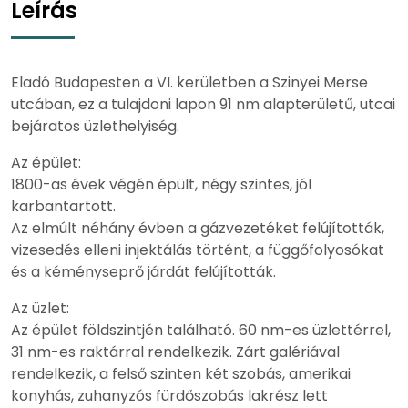
Leírás
Eladó Budapesten a VI. kerületben a Szinyei Merse
utcában, ez a tulajdoni lapon 91 nm alapterületű, utcai
bejáratos üzlethelyiség.
Az épület:
1800-as évek végén épült, négy szintes, jól
karbantartott.
Az elmúlt néhány évben a gázvezetéket felújították,
vizesedés elleni injektálás történt, a függőfolyosókat
és a kéményseprő járdát felújították.
Az üzlet:
Az épület földszintjén található. 60 nm-es üzlettérrel,
31 nm-es raktárral rendelkezik. Zárt galériával
rendelkezik, a felső szinten két szobás, amerikai
konyhás, zuhanyzós fürdőszobás lakrész lett