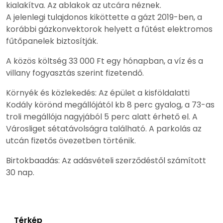
kialakítva. Az ablakok az utcára néznek.
A jelenlegi tulajdonos kiköttette a gázt 2019-ben, a
korábbi gázkonvektorok helyett a fűtést elektromos
fűtőpanelek biztosítják.
A közös költség 33 000 Ft egy hónapban, a víz és a
villany fogyasztás szerint fizetendő.
Környék és közlekedés: Az épület a kisföldalatti
Kodály körönd megállójától kb 8 perc gyalog, a 73-as
troli megállója nagyjából 5 perc alatt érhető el. A
Városliget sétatávolságra található. A parkolás az
utcán fizetős övezetben történik.
Birtokbaadás: Az adásvételi szerződéstől számított
30 nap.
Térkép