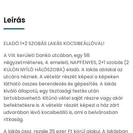
Leírás
ELADÓ 1+2 SZOBÁS LAKÁS KOCSIBEÁLLÓVAL!
A VIII. kerületi Dankó utcában, egy 58
négyzetméteres, 4. emeleti, NAPFÉNYES, 2+1 szobás (2
KÜLÖN NYÍLÓ HÁLÓSZOBA) eladó. A lakás ablakai az
utcára néznek. A vételár részét képezi a képeken
látható összes berendezés és gépesítés. A lakás
kiváló állapotú, egy tisztasági festés után
birtokbavehető. Kitűnő vétel saját részre vagy akár
befektetésre is. A vételár részét képezi a ház zárt
udvarában lévő kocsibeálló is, ami a belvárosban
ritkaság.
A lakás össz. rezsije 35 ezer Ft körül alakul. A lakásban