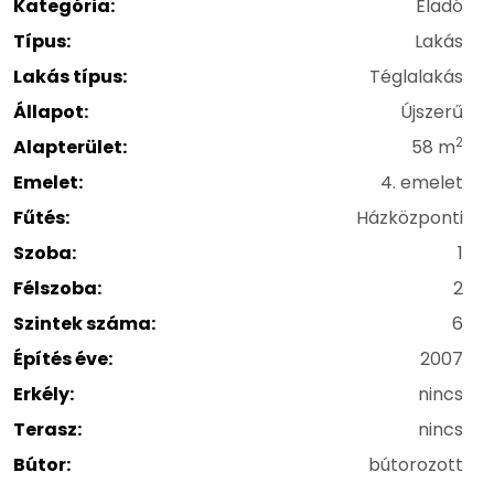
Kategória:
Eladó
Típus:
Lakás
Lakás típus:
Téglalakás
Állapot:
Újszerű
2
Alapterület:
58 m
Emelet:
4. emelet
Fűtés:
Házközponti
Szoba:
1
Félszoba:
2
Szintek száma:
6
Építés éve:
2007
Erkély:
nincs
Terasz:
nincs
Bútor:
bútorozott