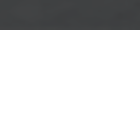
Szolgáltatásaink
Összes szolgáltatásunk
Bérbeadás
Ingatlanok bérbeadásával foglalkozunk Budapesten.
Olvassa tovább
Eladás