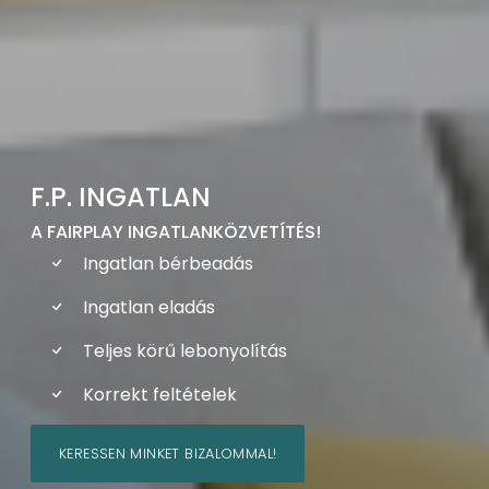
F.P. INGATLAN
A FAIRPLAY INGATLANKÖZVETÍTÉS!
Ingatlan bérbeadás
Ingatlan eladás
Teljes körű lebonyolítás
Korrekt feltételek
KERESSEN MINKET BIZALOMMAL!